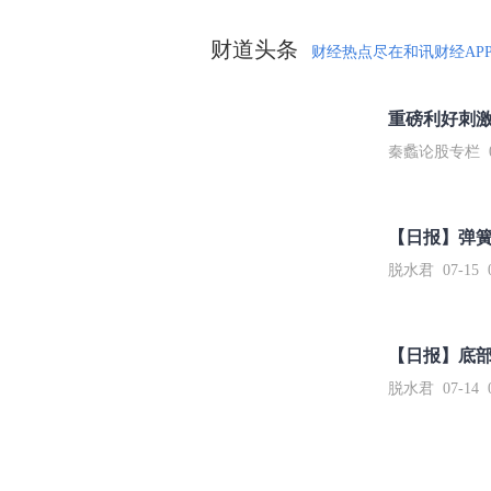
财道头条
财经热点尽在和讯财经AP
秦蠡论股专栏 07-
【日报】弹
脱水君 07-15 0
【日报】底
脱水君 07-14 0