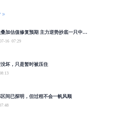
P
重磅利好刺激叠加估值修复预期 主力逆势抄底一只中药龙头股
16 07:29
簧没坏，只是暂时被压住
8:13
部区间已探明，但过程不会一帆风顺
7:48