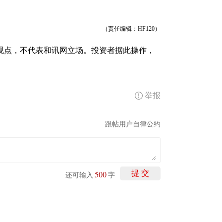
（责任编辑：HF120）
观点，不代表和讯网立场。投资者据此操作，
举报
跟帖用户自律公约
500
提 交
还可输入
字