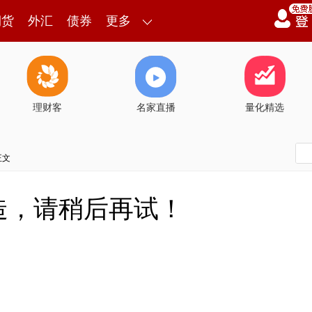
期货
外汇
债券
更多
理财客
名家直播
量化精选
正文
造，请稍后再试！