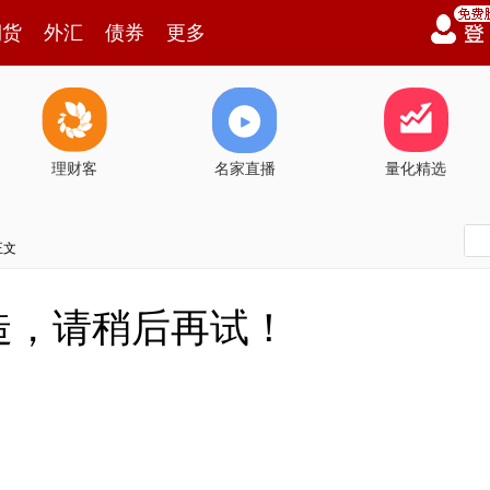
期货
外汇
债券
更多
理财客
名家直播
量化精选
正文
造，请稍后再试！