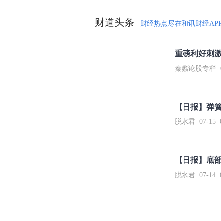
财道头条
财经热点尽在和讯财经AP
秦蠡论股专栏 07-
【日报】弹
脱水君 07-15 0
【日报】底
脱水君 07-14 0