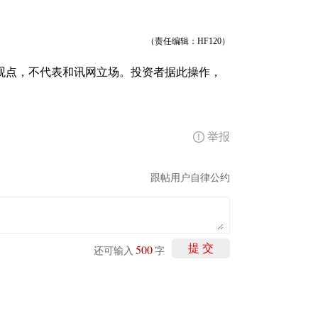
（责任编辑：HF120）
观点，不代表和讯网立场。投资者据此操作，
举报
跟帖用户自律公约
500
提 交
还可输入
字