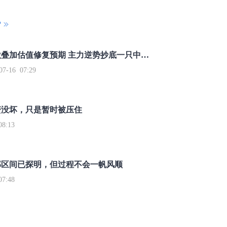
P
重磅利好刺激叠加估值修复预期 主力逆势抄底一只中药龙头股
16 07:29
簧没坏，只是暂时被压住
8:13
部区间已探明，但过程不会一帆风顺
7:48