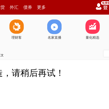
期货
外汇
债券
更多
理财客
名家直播
量化精选
正文
造，请稍后再试！