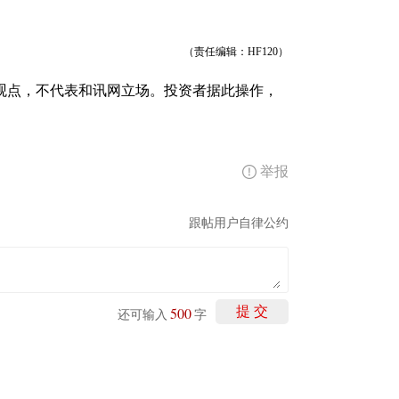
（责任编辑：HF120）
观点，不代表和讯网立场。投资者据此操作，
举报
跟帖用户自律公约
500
提 交
还可输入
字