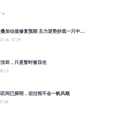
P
重磅利好刺激叠加估值修复预期 主力逆势抄底一只中药龙头股
16 07:29
簧没坏，只是暂时被压住
8:13
部区间已探明，但过程不会一帆风顺
7:48