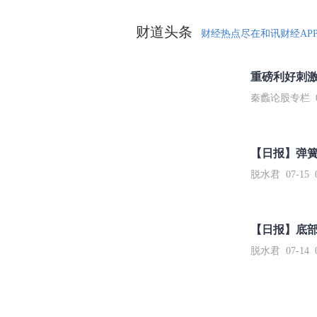
财道头条
财经热点尽在和讯财经AP
秦蠡论股专栏 07-
【日报】弹
脱水君 07-15 0
【日报】底
脱水君 07-14 0