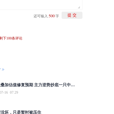
500
提 交
还可输入
字
剩下
100
条评论
P
重磅利好刺激叠加估值修复预期 主力逆势抄底一只中药龙头股
16 07:29
簧没坏，只是暂时被压住