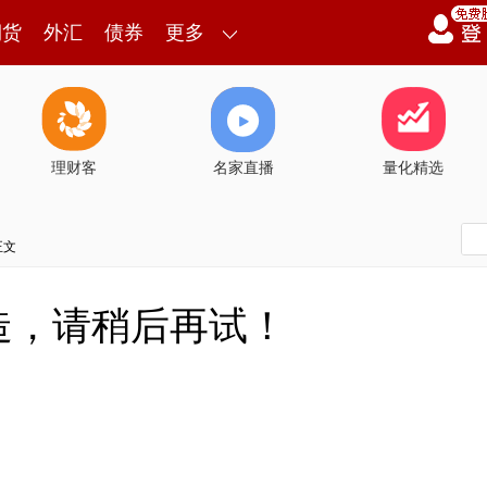
期货
外汇
债券
更多
理财客
名家直播
量化精选
正文
造，请稍后再试！