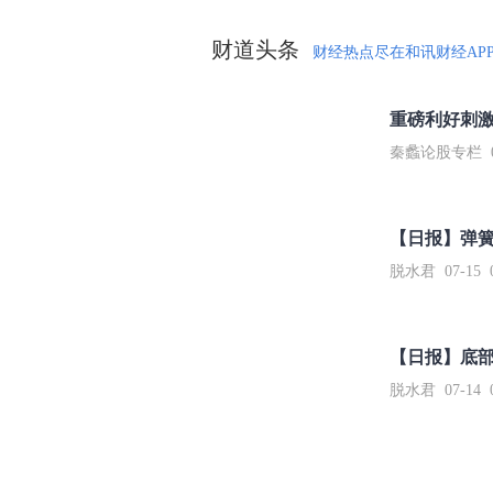
财道头条
财经热点尽在和讯财经AP
秦蠡论股专栏 07-
【日报】弹
脱水君 07-15 0
【日报】底
脱水君 07-14 0