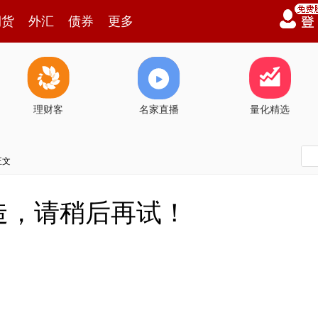
期货
外汇
债券
更多
理财客
名家直播
量化精选
正文
造，请稍后再试！