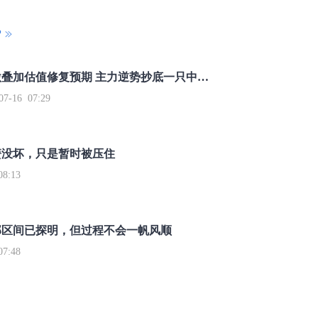
P
重磅利好刺激叠加估值修复预期 主力逆势抄底一只中药龙头股
16 07:29
簧没坏，只是暂时被压住
8:13
部区间已探明，但过程不会一帆风顺
7:48