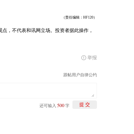
（责任编辑：HF120）
观点，不代表和讯网立场。投资者据此操作，
举报
跟帖用户自律公约
500
提 交
还可输入
字