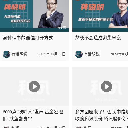
02:01
身体情书的最佳打开方式
熬夜不会造成卵巢早衰
有话明说
2024年03月21日
有话明说
2024年03
6000点“吹哨人”发声 基金经理
多方回应来了！否认中信
们“咸鱼翻身”？
收购腾讯股份 腾讯股价创
新高