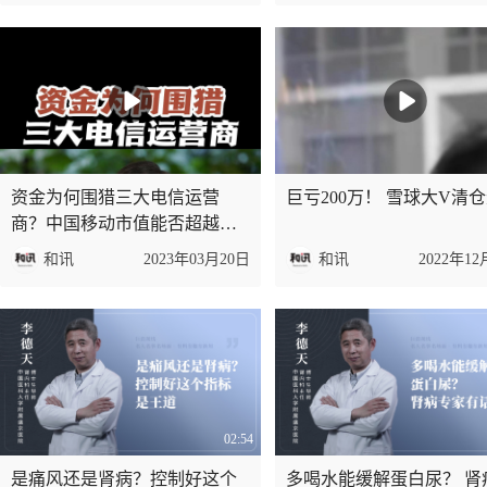
资金为何围猎三大电信运营
巨亏200万！ 雪球大V清
商？中国移动市值能否超越贵
州茅台？（下）
和讯
2023年03月20日
和讯
2022年12
02:54
是痛风还是肾病？控制好这个
多喝水能缓解蛋白尿？ 肾