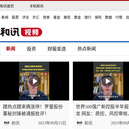
和讯首页
|
手机和讯
新闻
|
股票
|
评论
|
外汇
|
债券
|
基金
|
期货
|
黄金
|
银行
|
保险
|
数据
|
行情
|
新闻
投资
财报金选
热点新闻
蹭热点蹭来俩涨停！罗曼股份
世界500强广新控股半年
董秘刘锋被通报批评！
龙 网友：质控、风控审核
干什么呢？
和讯
2023年09月15日
和讯
2023年09