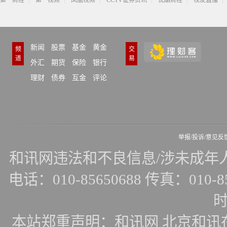
第一财经
第一视频
凤凰视频
CCTV证券资讯
优酷财经
视友直播
新闻
股票
基金
黄金
频
交
道
易
外汇
期货
保险
银行
理财
债券
互金
评论
举报/投诉/意见反
和讯网违法和不良信息/涉未成年人有害
电话：010-85650688 传真：010-856
时
本站郑重声明：和讯网 北京和讯